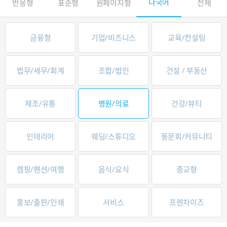
다국어
반응형
표준형
원페이지형
전체
금융형
기업/비즈니스
교육/컨설팅
법무/세무/회계
조합/법인
건설 / 부동산
제조/유통
병원/의료
건강/뷰티
인테리어
웨딩/스튜디오
동문회/커뮤니티
캠핑/펜션/여행
음식/요식
종교형
홍보/출판/인쇄
서비스
프렌차이즈