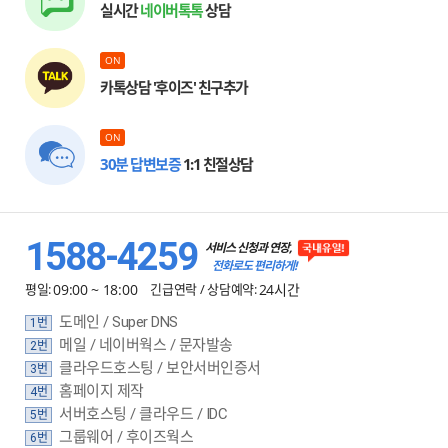
실시간
네이버톡톡
상담
ON
카톡상담 '후이즈' 친구추가
ON
30분 답변보증
1:1 친절상담
1588-4259
서비스 신청과 연장,
전화로도 편리하게!
평일:
09:00 ~ 18:00
긴급연락 / 상담예약:
24시간
도메인 / Super DNS
1번
메일 / 네이버웍스 / 문자발송
2번
클라우드호스팅 / 보안서버인증서
3번
홈페이지 제작
4번
서버호스팅 / 클라우드 / IDC
5번
그룹웨어 / 후이즈웍스
6번