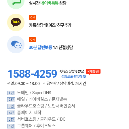
실시간
네이버톡톡
상담
ON
카톡상담 '후이즈' 친구추가
ON
30분 답변보증
1:1 친절상담
1588-4259
서비스 신청과 연장,
전화로도 편리하게!
평일:
09:00 ~ 18:00
긴급연락 / 상담예약:
24시간
도메인 / Super DNS
1번
메일 / 네이버웍스 / 문자발송
2번
클라우드호스팅 / 보안서버인증서
3번
홈페이지 제작
4번
서버호스팅 / 클라우드 / IDC
5번
그룹웨어 / 후이즈웍스
6번