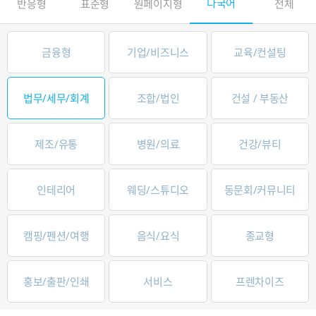
다국어
반응형
표준형
원페이지형
전체
금융형
기업/비즈니스
교육/컨설팅
법무/세무/회계
조합/법인
건설 / 부동산
제조/유통
병원/의료
건강/뷰티
인테리어
웨딩/스튜디오
동문회/커뮤니티
캠핑/펜션/여행
음식/요식
종교형
홍보/출판/인쇄
서비스
프렌차이즈