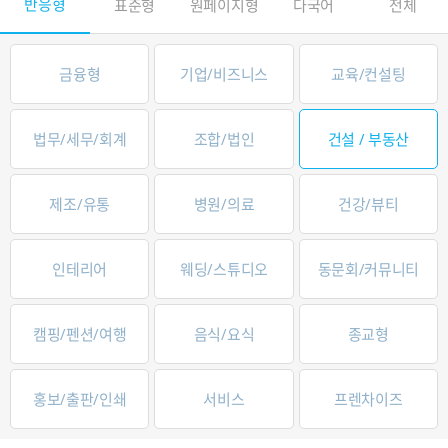
반응형
표준형
원페이지형
다국어
전체
금융형
기업/비즈니스
교육/컨설팅
법무/세무/회계
조합/법인
건설 / 부동산
제조/유통
병원/의료
건강/뷰티
인테리어
웨딩/스튜디오
동문회/커뮤니티
캠핑/펜션/여행
음식/요식
종교형
홍보/출판/인쇄
서비스
프렌차이즈