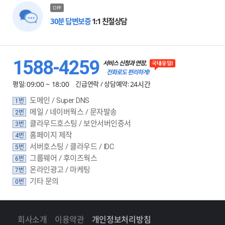
OFF
30분 답변보증
1:1 친절상담
1588-4259
서비스 신청과 연장,
전화로도 편리하게!
평일:
09:00 ~ 18:00
긴급연락 / 상담예약:
24시간
도메인 / Super DNS
1번
메일 / 네이버웍스 / 문자발송
2번
클라우드호스팅 / 보안서버인증서
3번
홈페이지 제작
4번
서버호스팅 / 클라우드 / IDC
5번
그룹웨어 / 후이즈웍스
6번
온라인광고 / 마케팅
7번
기타 문의
0번
회사소개
이용약관
개인정보처리방침