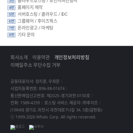
클라우드호스팅 / 보안서버인증서
3번
홈페이지 제작
4번
서버호스팅 / 클라우드 / IDC
5번
그룹웨어 / 후이즈웍스
6번
온라인광고 / 마케팅
7번
기타 문의
0번
회사소개
이용약관
개인정보처리방침
이메일주소 무단수집 거부
공동대표이사: 정지훈, 우희문
사업자등록번호: 896-88-01674
통신판매업신고번호: 제2025-경기과천-0150호
전화: 1588-4259
호스팅 서비스 제공자: ㈜후이즈
(13840) 경기도 과천시 과천대로7나길 34, 5층(갈현동)
ⓒ 1999-2026 Whois Corp. All rights reserved.