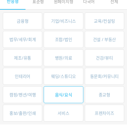
반응형
표준형
원페이지형
다국어
전체
금융형
기업/비즈니스
교육/컨설팅
법무/세무/회계
조합/법인
건설 / 부동산
제조/유통
병원/의료
건강/뷰티
인테리어
웨딩/스튜디오
동문회/커뮤니티
캠핑/펜션/여행
음식/요식
종교형
홍보/출판/인쇄
서비스
프렌차이즈