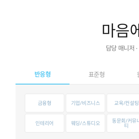
마음에
담당 매니저 
반응형
표준형
금융형
기업/비즈니스
교육/컨설팅
동문회/커뮤
인테리어
웨딩/스튜디오
티