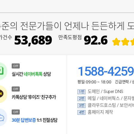
수준의 전문가들이 언제나 든든하게 
53,689
92.6
가건수
만족도평점
OFF
1588-4259
실시간
네이버톡톡
상담
평일:
09:00 ~ 18:00
긴급연락 / 
OFF
도메인 / Super DNS
1번
카톡상담 '후이즈' 친구추가
메일 / 네이버웍스 / 문자
2번
클라우드호스팅 / 보안서
3번
홈페이지 제작
OFF
4번
30분 답변보증
1:1 친절상담