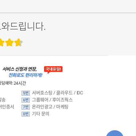
도와드립니다.
서비스 신청과 연장,
전화로도 편리하게!
상담예약:
24시간
서버호스팅 / 클라우드 / IDC
5번
발송
그룹웨어 / 후이즈웍스
6번
버인증서
온라인광고 / 마케팅
7번
기타 문의
0번