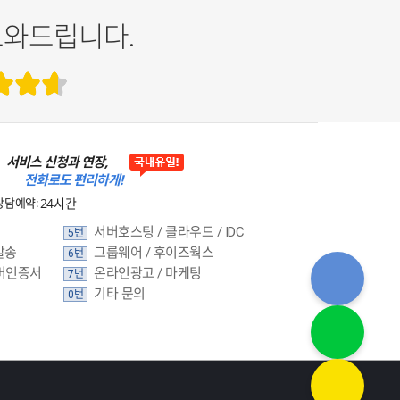
도와드립니다.
서비스 신청과 연장,
전화로도 편리하게!
상담예약:
24시간
서버호스팅 / 클라우드 / IDC
5번
발송
그룹웨어 / 후이즈웍스
6번
버인증서
온라인광고 / 마케팅
7번
기타 문의
0번