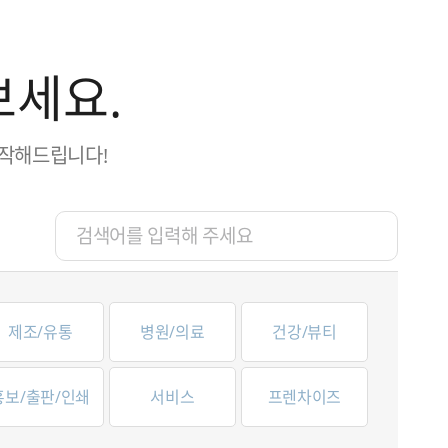
보세요.
제작해드립니다!
제조/유통
병원/의료
건강/뷰티
홍보/출판/인쇄
서비스
프렌차이즈