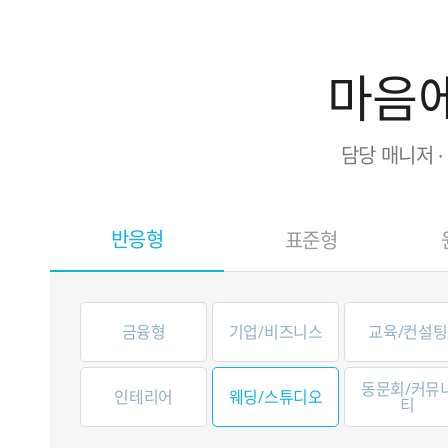
마음에
담당 매니저 
반응형
표준형
금융형
기업/비즈니스
교육/컨설팅
동문회/커뮤
인테리어
웨딩/스튜디오
티