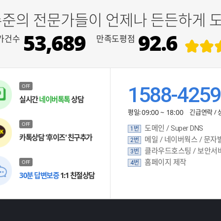
수준의 전문가들이 언제나 든든하게 
53,689
92.6
가건수
만족도평점
OFF
1588-4259
실시간
네이버톡톡
상담
평일:
09:00 ~ 18:00
긴급연락 / 
OFF
도메인 / Super DNS
1번
카톡상담 '후이즈' 친구추가
메일 / 네이버웍스 / 문자
2번
클라우드호스팅 / 보안서
3번
홈페이지 제작
OFF
4번
30분 답변보증
1:1 친절상담