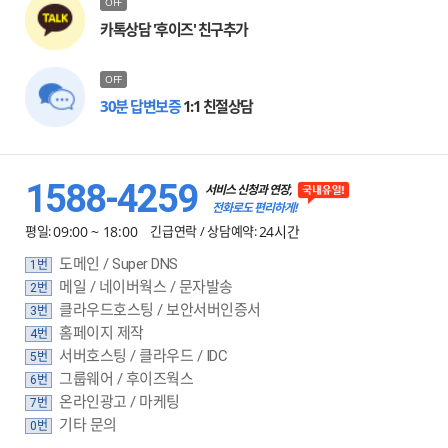
OFF
카톡상담 '후이즈' 친구추가
OFF
30분 답변보증
1:1 친절상담
1588-4259
서비스 신청과 연장,
전화로도 편리하게!
평일:
09:00 ~ 18:00
긴급연락 / 상담예약:
24시간
도메인 / Super DNS
1번
메일 / 네이버웍스 / 문자발송
2번
클라우드호스팅 / 보안서버인증서
3번
홈페이지 제작
4번
서버호스팅 / 클라우드 / IDC
5번
그룹웨어 / 후이즈웍스
6번
온라인광고 / 마케팅
7번
기타 문의
0번