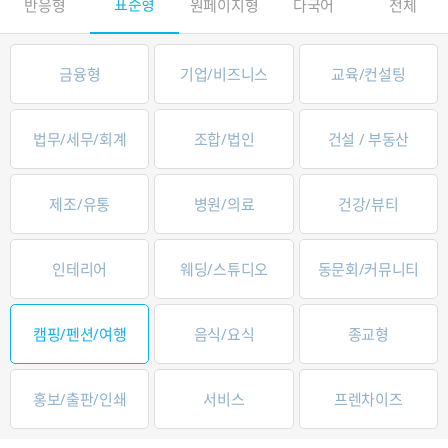
표준형
반응형
원페이지형
다국어
전체
금융형
기업/비즈니스
교육/컨설팅
법무/세무/회계
조합/법인
건설 / 부동산
제조/유통
병원/의료
건강/뷰티
인테리어
웨딩/스튜디오
동문회/커뮤니티
캠핑/펜션/여행
음식/요식
종교형
홍보/출판/인쇄
서비스
프렌차이즈