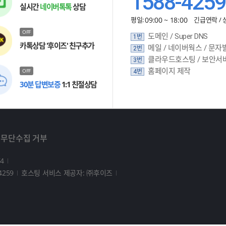
1588-4259
실시간
네이버톡톡
상담
평일:
09:00 ~ 18:00
긴급연락 / 
OFF
도메인 / Super DNS
1번
카톡상담 '후이즈' 친구추가
메일 / 네이버웍스 / 문자
2번
클라우드호스팅 / 보안서
3번
홈페이지 제작
OFF
4번
30분 답변보증
1:1 친절상담
 무단수집 거부
4
4259
호스팅 서비스 제공자: ㈜후이즈