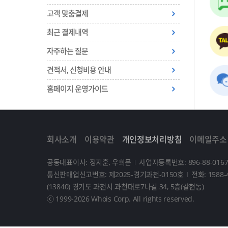
고객 맞춤결제
최근 결제내역
자주하는 질문
견적서, 신청비용 안내
홈페이지 운영가이드
회사소개
이용약관
개인정보처리방침
이메일주소
공동대표이사: 정지훈, 우희문
사업자등록번호: 896-88-0167
통신판매업신고번호: 제2025-경기과천-0150호
전화: 1588-
(13840) 경기도 과천시 과천대로7나길 34, 5층(갈현동)
ⓒ 1999-2026 Whois Corp. All rights reserved.