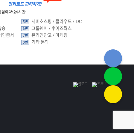
전화로도 편리하게!
상담예약:
24시간
서버호스팅 / 클라우드 / IDC
5번
발송
그룹웨어 / 후이즈웍스
6번
버인증서
온라인광고 / 마케팅
7번
기타 문의
0번