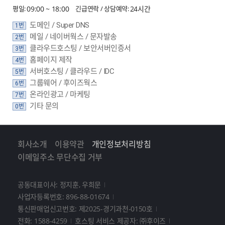
평일:
09:00 ~ 18:00
긴급연락 / 상담예약:
24시간
도메인 / Super DNS
1번
메일 / 네이버웍스 / 문자발송
2번
클라우드호스팅 / 보안서버인증서
3번
홈페이지 제작
4번
서버호스팅 / 클라우드 / IDC
5번
그룹웨어 / 후이즈웍스
6번
온라인광고 / 마케팅
7번
기타 문의
0번
회사소개
이용약관
개인정보처리방침
이메일주소 무단수집 거부
공동대표이사: 정지훈, 우희문
사업자등록번호: 896-88-01674
통신판매업신고번호: 제2025-경기과천-0150호
전화: 1588-4259
호스팅 서비스 제공자: ㈜후이즈