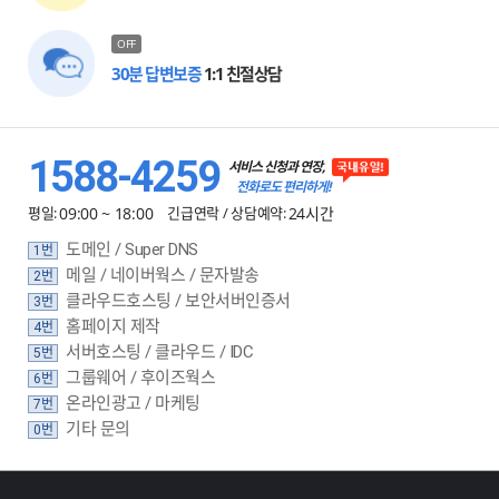
OFF
30분 답변보증
1:1 친절상담
1588-4259
서비스 신청과 연장,
전화로도 편리하게!
평일:
09:00 ~ 18:00
긴급연락 / 상담예약:
24시간
도메인 / Super DNS
1번
메일 / 네이버웍스 / 문자발송
2번
클라우드호스팅 / 보안서버인증서
3번
홈페이지 제작
4번
서버호스팅 / 클라우드 / IDC
5번
그룹웨어 / 후이즈웍스
6번
온라인광고 / 마케팅
7번
기타 문의
0번