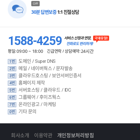
OFF
30분 답변보증
1:1 친절상담
1588-4259
서비스 신청과 연장,
전화로도 편리하게!
평일:
09:00 ~ 18:00
긴급연락 / 상담예약:
24시간
도메인 / Super DNS
1번
메일 / 네이버웍스 / 문자발송
2번
클라우드호스팅 / 보안서버인증서
3번
홈페이지 제작
4번
서버호스팅 / 클라우드 / IDC
5번
그룹웨어 / 후이즈웍스
6번
온라인광고 / 마케팅
7번
기타 문의
0번
회사소개
이용약관
개인정보처리방침