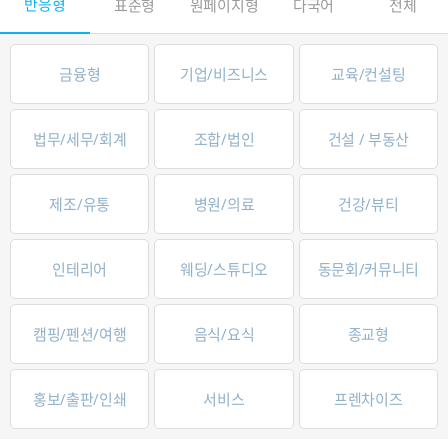
반응형
표준형
원페이지형
다국어
전체
금융형
기업/비즈니스
교육/컨설팅
법무/세무/회계
조합/법인
건설 / 부동산
제조/유통
병원/의료
건강/뷰티
인테리어
웨딩/스튜디오
동문회/커뮤니티
캠핑/펜션/여행
음식/요식
종교형
홍보/출판/인쇄
서비스
프렌차이즈