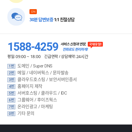
ON
30분 답변보증
1:1 친절상담
1588-4259
서비스 신청과 연장,
전화로도 편리하게!
평일:
09:00 ~ 18:00
긴급연락 / 상담예약:
24시간
도메인 / Super DNS
1번
메일 / 네이버웍스 / 문자발송
2번
클라우드호스팅 / 보안서버인증서
3번
홈페이지 제작
4번
서버호스팅 / 클라우드 / IDC
5번
그룹웨어 / 후이즈웍스
6번
온라인광고 / 마케팅
7번
기타 문의
0번