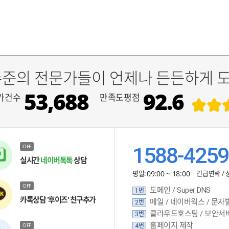
수준의 전문가들이 언제나 든든하게 
53,688
92.6
가건수
만족도평점
OFF
1588-4259
실시간
네이버톡톡
상담
평일:
09:00 ~ 18:00
긴급연락 / 
OFF
도메인 / Super DNS
1번
카톡상담 '후이즈' 친구추가
메일 / 네이버웍스 / 문자
2번
클라우드호스팅 / 보안서
3번
홈페이지 제작
OFF
4번