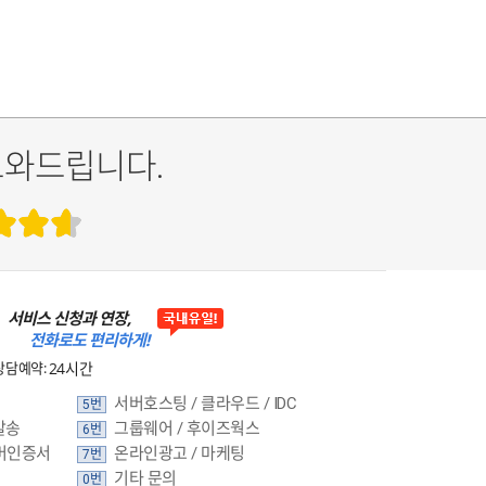
도와드립니다.
서비스 신청과 연장,
전화로도 편리하게!
상담예약:
24시간
서버호스팅 / 클라우드 / IDC
5번
발송
그룹웨어 / 후이즈웍스
6번
버인증서
온라인광고 / 마케팅
7번
기타 문의
0번