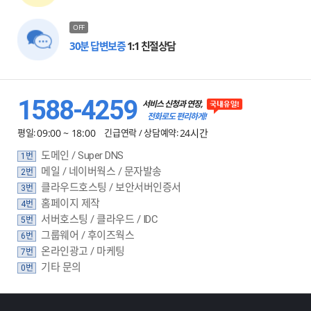
OFF
30분 답변보증
1:1 친절상담
1588-4259
서비스 신청과 연장,
전화로도 편리하게!
평일:
09:00 ~ 18:00
긴급연락 / 상담예약:
24시간
도메인 / Super DNS
1번
메일 / 네이버웍스 / 문자발송
2번
클라우드호스팅 / 보안서버인증서
3번
홈페이지 제작
4번
서버호스팅 / 클라우드 / IDC
5번
그룹웨어 / 후이즈웍스
6번
온라인광고 / 마케팅
7번
기타 문의
0번