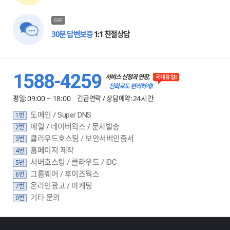
OFF
30분 답변보증
1:1 친절상담
1588-4259
서비스 신청과 연장,
전화로도 편리하게!
평일:
09:00 ~ 18:00
긴급연락 / 상담예약:
24시간
도메인 / Super DNS
1번
메일 / 네이버웍스 / 문자발송
2번
클라우드호스팅 / 보안서버인증서
3번
홈페이지 제작
4번
서버호스팅 / 클라우드 / IDC
5번
그룹웨어 / 후이즈웍스
6번
온라인광고 / 마케팅
7번
기타 문의
0번