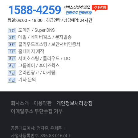
1588-4259
서비스 신청과 연장,
전화로도 편리하게!
평일:
09:00 ~ 18:00
긴급연락 / 상담예약:
24시간
도메인 / Super DNS
1번
메일 / 네이버웍스 / 문자발송
2번
클라우드호스팅 / 보안서버인증서
3번
홈페이지 제작
4번
서버호스팅 / 클라우드 / IDC
5번
그룹웨어 / 후이즈웍스
6번
온라인광고 / 마케팅
7번
기타 문의
0번
회사소개
이용약관
개인정보처리방침
이메일주소 무단수집 거부
공동대표이사: 정지훈, 우희문
사업자등록번호: 896-88-01674